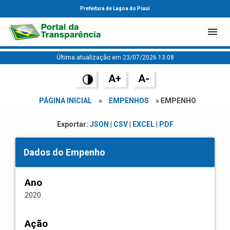
Prefeitura de Lagoa do Piauí
Última atualização em 23/07/2026 13:08
A+
A-
PÁGINA INICIAL
»
EMPENHOS
» EMPENHO
Exportar:
JSON
|
CSV
|
EXCEL
|
PDF
Dados do Empenho
Ano
2020
Ação