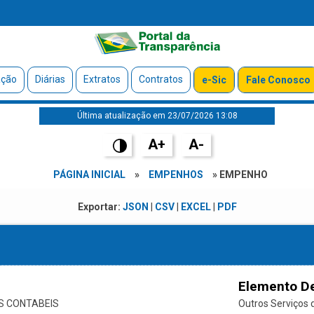
ação
Diárias
Extratos
Contratos
e-Sic
Fale Conosco
Última atualização em 23/07/2026 13:08
A+
A-
PÁGINA INICIAL
»
EMPENHOS
» EMPENHO
Exportar:
JSON
|
CSV
|
EXCEL
|
PDF
Elemento D
S CONTABEIS
Outros Serviços d