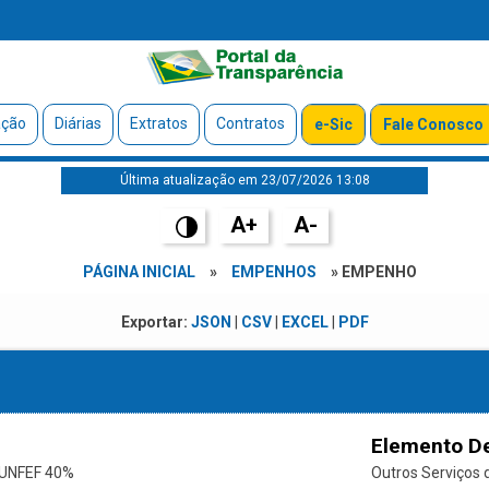
ação
Diárias
Extratos
Contratos
e-Sic
Fale Conosco
Última atualização em 23/07/2026 13:08
A+
A-
PÁGINA INICIAL
»
EMPENHOS
» EMPENHO
Exportar:
JSON
|
CSV
|
EXCEL
|
PDF
Elemento D
UNFEF 40%
Outros Serviços d