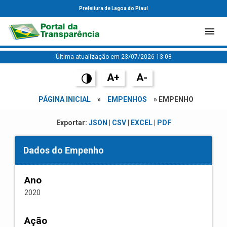
Prefeitura de Lagoa do Piauí
Última atualização em 23/07/2026 13:08
A+
A-
PÁGINA INICIAL
»
EMPENHOS
» EMPENHO
Exportar:
JSON
|
CSV
|
EXCEL
|
PDF
Dados do Empenho
Ano
2020
Ação