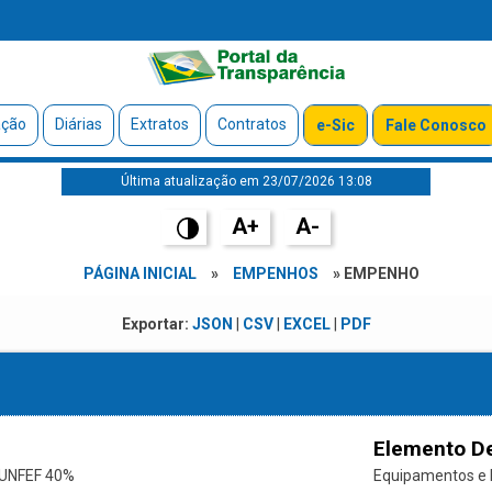
ação
Diárias
Extratos
Contratos
e-Sic
Fale Conosco
Última atualização em 23/07/2026 13:08
A+
A-
PÁGINA INICIAL
»
EMPENHOS
» EMPENHO
Exportar:
JSON
|
CSV
|
EXCEL
|
PDF
Elemento D
UNFEF 40%
Equipamentos e 