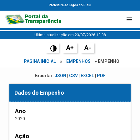
Prefeitura de Lagoa do Piauí
Última atualização em 23/07/2026 13:08
A+
A-
PÁGINA INICIAL
»
EMPENHOS
» EMPENHO
Exportar:
JSON
|
CSV
|
EXCEL
|
PDF
Dados do Empenho
Ano
2020
Ação