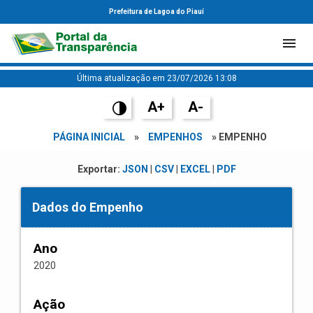
Prefeitura de Lagoa do Piauí
Última atualização em 23/07/2026 13:08
A+
A-
PÁGINA INICIAL
»
EMPENHOS
» EMPENHO
Exportar:
JSON
|
CSV
|
EXCEL
|
PDF
Dados do Empenho
Ano
2020
Ação