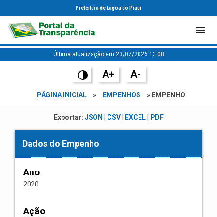
Prefeitura de Lagoa do Piauí
Última atualização em 23/07/2026 13:08
A+
A-
PÁGINA INICIAL
»
EMPENHOS
» EMPENHO
Exportar:
JSON
|
CSV
|
EXCEL
|
PDF
Dados do Empenho
Ano
2020
Ação