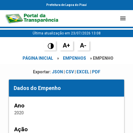
Prefeitura de Lagoa do Piauí
Última atualização em 23/07/2026 13:08
A+
A-
PÁGINA INICIAL
»
EMPENHOS
» EMPENHO
Exportar:
JSON
|
CSV
|
EXCEL
|
PDF
Dados do Empenho
Ano
2020
Ação