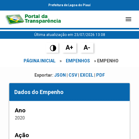
Prefeitura de Lagoa do Piauí
Última atualização em 23/07/2026 13:08
A+
A-
PÁGINA INICIAL
»
EMPENHOS
» EMPENHO
Exportar:
JSON
|
CSV
|
EXCEL
|
PDF
Dados do Empenho
Ano
2020
Ação