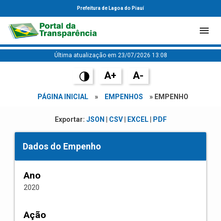
Prefeitura de Lagoa do Piauí
Última atualização em 23/07/2026 13:08
A+
A-
PÁGINA INICIAL
»
EMPENHOS
» EMPENHO
Exportar:
JSON
|
CSV
|
EXCEL
|
PDF
Dados do Empenho
Ano
2020
Ação