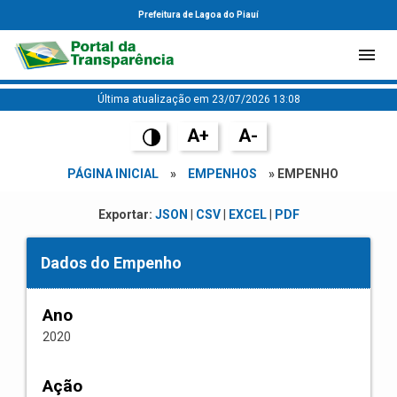
Prefeitura de Lagoa do Piauí
Última atualização em 23/07/2026 13:08
A+
A-
PÁGINA INICIAL
»
EMPENHOS
» EMPENHO
Exportar:
JSON
|
CSV
|
EXCEL
|
PDF
Dados do Empenho
Ano
2020
Ação