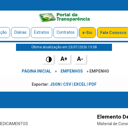
ação
Diárias
Extratos
Contratos
e-Sic
Fale Conosco
Última atualização em 23/07/2026 13:08
A+
A-
PÁGINA INICIAL
»
EMPENHOS
» EMPENHO
Exportar:
JSON
|
CSV
|
EXCEL
|
PDF
Elemento D
 MEDICAMENTOS
Material de Con