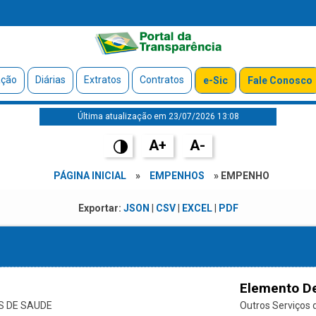
ação
Diárias
Extratos
Contratos
e-Sic
Fale Conosco
Última atualização em 23/07/2026 13:08
A+
A-
PÁGINA INICIAL
»
EMPENHOS
» EMPENHO
Exportar:
JSON
|
CSV
|
EXCEL
|
PDF
Elemento D
S DE SAUDE
Outros Serviços d