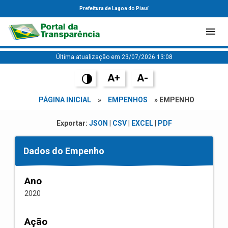
Prefeitura de Lagoa do Piauí
Última atualização em 23/07/2026 13:08
A+
A-
PÁGINA INICIAL
»
EMPENHOS
» EMPENHO
Exportar:
JSON
|
CSV
|
EXCEL
|
PDF
Dados do Empenho
Ano
2020
Ação