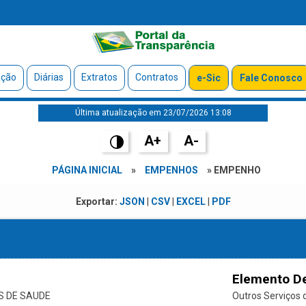
ação
Diárias
Extratos
Contratos
e-Sic
Fale Conosco
Última atualização em 23/07/2026 13:08
A+
A-
PÁGINA INICIAL
»
EMPENHOS
» EMPENHO
Exportar:
JSON
|
CSV
|
EXCEL
|
PDF
Elemento D
S DE SAUDE
Outros Serviços d