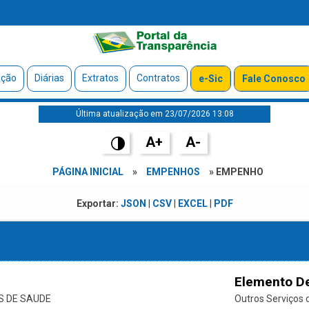
ação
Diárias
Extratos
Contratos
e-Sic
Fale Conosco
Última atualização em 23/07/2026 13:08
A+
A-
PÁGINA INICIAL
»
EMPENHOS
» EMPENHO
Exportar:
JSON
|
CSV
|
EXCEL
|
PDF
Elemento D
S DE SAUDE
Outros Serviços d