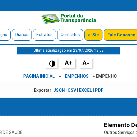
ação
Diárias
Extratos
Contratos
e-Sic
Fale Conosco
Última atualização em 23/07/2026 13:08
A+
A-
PÁGINA INICIAL
»
EMPENHOS
» EMPENHO
Exportar:
JSON
|
CSV
|
EXCEL
|
PDF
Elemento D
S DE SAUDE
Outros Serviços d