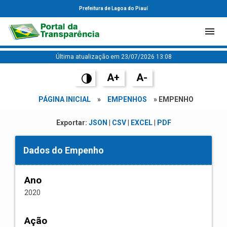
Prefeitura de Lagoa do Piauí
Última atualização em 23/07/2026 13:08
A+
A-
PÁGINA INICIAL
»
EMPENHOS
» EMPENHO
Exportar:
JSON
|
CSV
|
EXCEL
|
PDF
Dados do Empenho
Ano
2020
Ação