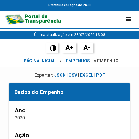
Prefeitura de Lagoa do Piauí
Última atualização em 23/07/2026 13:08
A+
A-
PÁGINA INICIAL
»
EMPENHOS
» EMPENHO
Exportar:
JSON
|
CSV
|
EXCEL
|
PDF
Dados do Empenho
Ano
2020
Ação