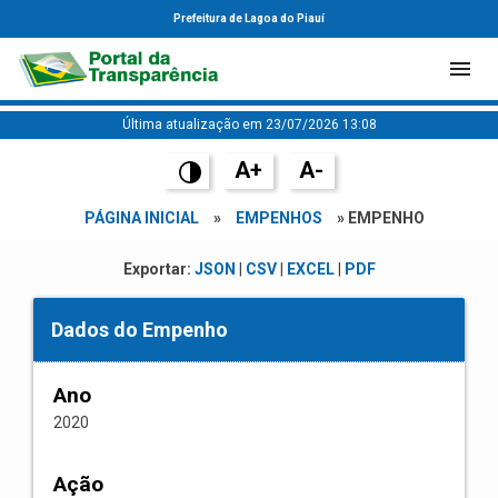
Prefeitura de Lagoa do Piauí
Última atualização em 23/07/2026 13:08
A+
A-
PÁGINA INICIAL
»
EMPENHOS
» EMPENHO
Exportar:
JSON
|
CSV
|
EXCEL
|
PDF
Dados do Empenho
Ano
2020
Ação