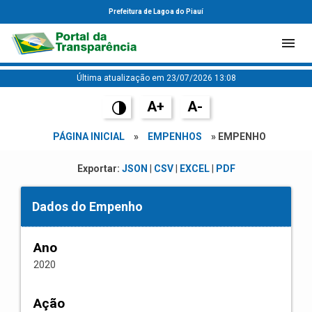
Prefeitura de Lagoa do Piauí
Última atualização em 23/07/2026 13:08
A+
A-
PÁGINA INICIAL
»
EMPENHOS
» EMPENHO
Exportar:
JSON
|
CSV
|
EXCEL
|
PDF
Dados do Empenho
Ano
2020
Ação