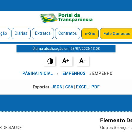
ação
Diárias
Extratos
Contratos
e-Sic
Fale Conosco
Última atualização em 23/07/2026 13:08
A+
A-
PÁGINA INICIAL
»
EMPENHOS
» EMPENHO
Exportar:
JSON
|
CSV
|
EXCEL
|
PDF
Elemento D
S DE SAUDE
Outros Serviços d