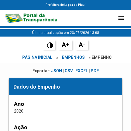
Prefeitura de Lagoa do Piauí
Última atualização em 23/07/2026 13:08
A+
A-
PÁGINA INICIAL
»
EMPENHOS
» EMPENHO
Exportar:
JSON
|
CSV
|
EXCEL
|
PDF
Dados do Empenho
Ano
2020
Ação