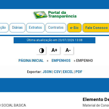
ação
Diárias
Extratos
Contratos
e-Sic
Fale Conosco
Última atualização em 23/07/2026 13:08
A+
A-
PÁGINA INICIAL
»
EMPENHOS
» EMPENHO
Exportar:
JSON
|
CSV
|
EXCEL
|
PDF
Elemento D
 SOCIAL BASICA
Material de Con