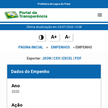
Prefeitura de Lagoa do Piauí
Última atualização em 23/07/2026 13:08
A+
A-
PÁGINA INICIAL
»
EMPENHOS
» EMPENHO
Exportar:
JSON
|
CSV
|
EXCEL
|
PDF
Dados do Empenho
Ano
2020
Ação