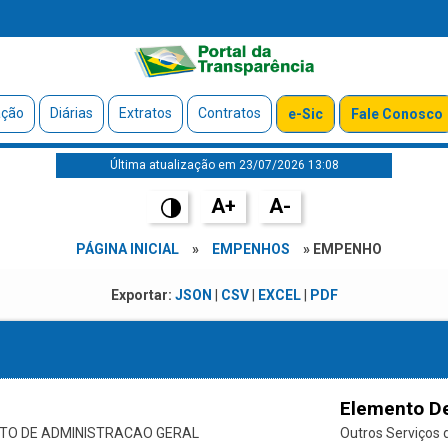
ação
Diárias
Extratos
Contratos
e-Sic
Fale Conosco
Última atualização em 23/07/2026 13:08
A+
A-
PÁGINA INICIAL
»
EMPENHOS
» EMPENHO
Exportar:
JSON
|
CSV
|
EXCEL
|
PDF
Elemento D
O DE ADMINISTRACAO GERAL
Outros Serviços d