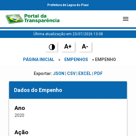
Prefeitura de Lagoa do Piauí
Última atualização em 23/07/2026 13:08
A+
A-
PÁGINA INICIAL
»
EMPENHOS
» EMPENHO
Exportar:
JSON
|
CSV
|
EXCEL
|
PDF
Dados do Empenho
Ano
2020
Ação