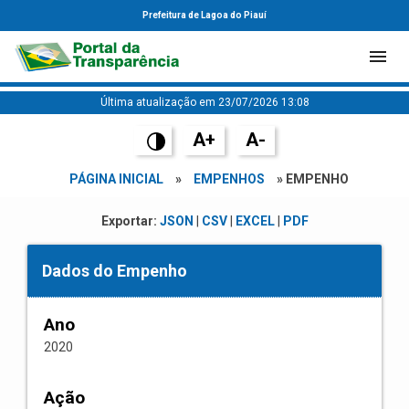
Prefeitura de Lagoa do Piauí
Última atualização em 23/07/2026 13:08
A+
A-
PÁGINA INICIAL
»
EMPENHOS
» EMPENHO
Exportar:
JSON
|
CSV
|
EXCEL
|
PDF
Dados do Empenho
Ano
2020
Ação