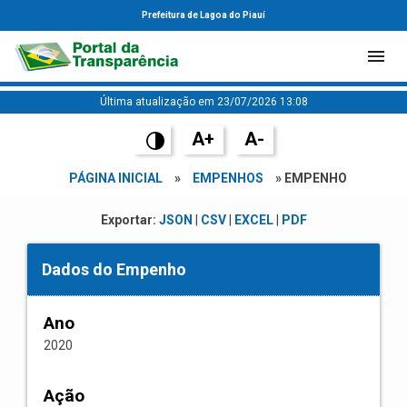
Prefeitura de Lagoa do Piauí
Última atualização em 23/07/2026 13:08
A+
A-
PÁGINA INICIAL
»
EMPENHOS
» EMPENHO
Exportar:
JSON
|
CSV
|
EXCEL
|
PDF
Dados do Empenho
Ano
2020
Ação