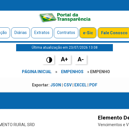
ação
Diárias
Extratos
Contratos
e-Sic
Fale Conosco
Última atualização em 23/07/2026 13:08
A+
A-
PÁGINA INICIAL
»
EMPENHOS
» EMPENHO
Exportar:
JSON
|
CSV
|
EXCEL
|
PDF
Elemento D
IMENTO RURAL SRD
Vencimentos e Va