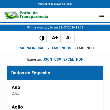
Prefeitura de Lagoa do Piauí
Última atualização em 23/07/2026 13:08
A+
A-
PÁGINA INICIAL
»
EMPENHOS
» EMPENHO
Exportar:
JSON
|
CSV
|
EXCEL
|
PDF
Dados do Empenho
Ano
2020
Ação