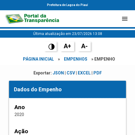
Prefeitura de Lagoa do Piauí
Última atualização em 23/07/2026 13:08
A+
A-
PÁGINA INICIAL
»
EMPENHOS
» EMPENHO
Exportar:
JSON
|
CSV
|
EXCEL
|
PDF
Dados do Empenho
Ano
2020
Ação