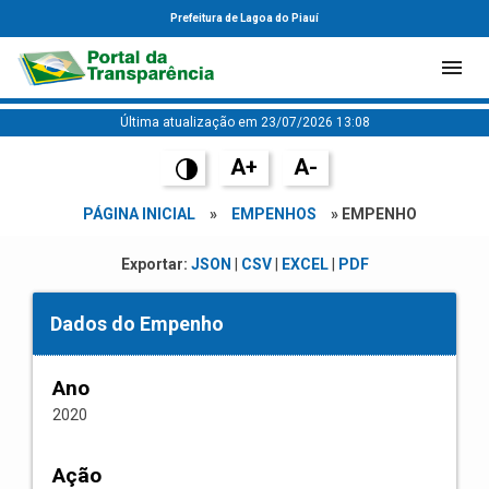
Prefeitura de Lagoa do Piauí
Última atualização em 23/07/2026 13:08
A+
A-
PÁGINA INICIAL
»
EMPENHOS
» EMPENHO
Exportar:
JSON
|
CSV
|
EXCEL
|
PDF
Dados do Empenho
Ano
2020
Ação