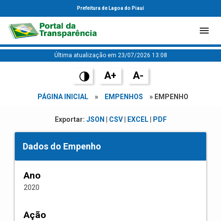
Prefeitura de Lagoa do Piauí
Última atualização em 23/07/2026 13:08
A+
A-
PÁGINA INICIAL
»
EMPENHOS
» EMPENHO
Exportar:
JSON
|
CSV
|
EXCEL
|
PDF
Dados do Empenho
Ano
2020
Ação