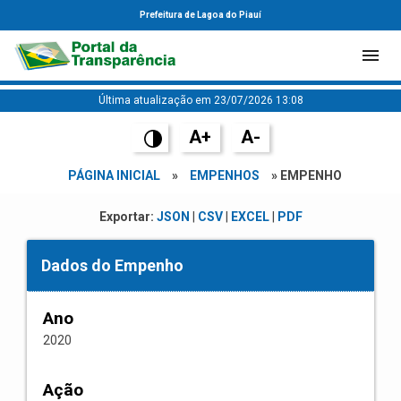
Prefeitura de Lagoa do Piauí
Última atualização em 23/07/2026 13:08
A+
A-
PÁGINA INICIAL
»
EMPENHOS
» EMPENHO
Exportar:
JSON
|
CSV
|
EXCEL
|
PDF
Dados do Empenho
Ano
2020
Ação