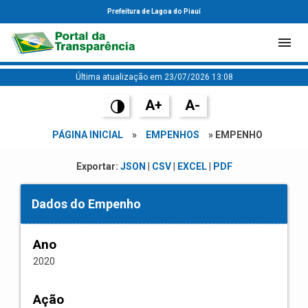
Prefeitura de Lagoa do Piauí
Última atualização em 23/07/2026 13:08
A+
A-
PÁGINA INICIAL
»
EMPENHOS
» EMPENHO
Exportar:
JSON
|
CSV
|
EXCEL
|
PDF
Dados do Empenho
Ano
2020
Ação