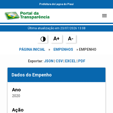
Prefeitura de Lagoa do Piauí
Última atualização em 23/07/2026 13:08
A+
A-
PÁGINA INICIAL
»
EMPENHOS
» EMPENHO
Exportar:
JSON
|
CSV
|
EXCEL
|
PDF
Dados do Empenho
Ano
2020
Ação