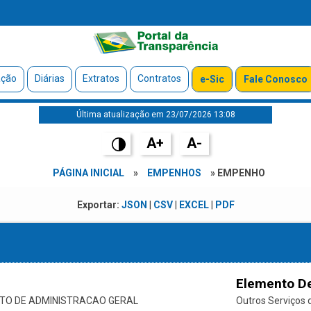
ação
Diárias
Extratos
Contratos
e-Sic
Fale Conosco
Última atualização em 23/07/2026 13:08
A+
A-
PÁGINA INICIAL
»
EMPENHOS
» EMPENHO
Exportar:
JSON
|
CSV
|
EXCEL
|
PDF
Elemento D
O DE ADMINISTRACAO GERAL
Outros Serviços d