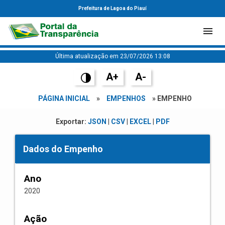
Prefeitura de Lagoa do Piauí
Última atualização em 23/07/2026 13:08
A+
A-
PÁGINA INICIAL
»
EMPENHOS
» EMPENHO
Exportar:
JSON
|
CSV
|
EXCEL
|
PDF
Dados do Empenho
Ano
2020
Ação