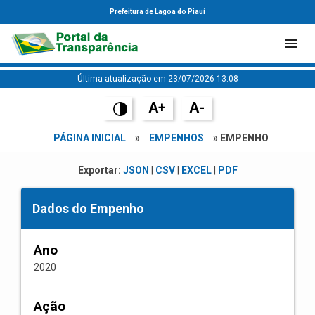
Prefeitura de Lagoa do Piauí
Última atualização em 23/07/2026 13:08
A+
A-
PÁGINA INICIAL
»
EMPENHOS
» EMPENHO
Exportar:
JSON
|
CSV
|
EXCEL
|
PDF
Dados do Empenho
Ano
2020
Ação