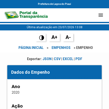
Prefeitura de Lagoa do Piauí
Última atualização em 23/07/2026 13:08
A+
A-
PÁGINA INICIAL
»
EMPENHOS
» EMPENHO
Exportar:
JSON
|
CSV
|
EXCEL
|
PDF
Dados do Empenho
Ano
2020
Ação