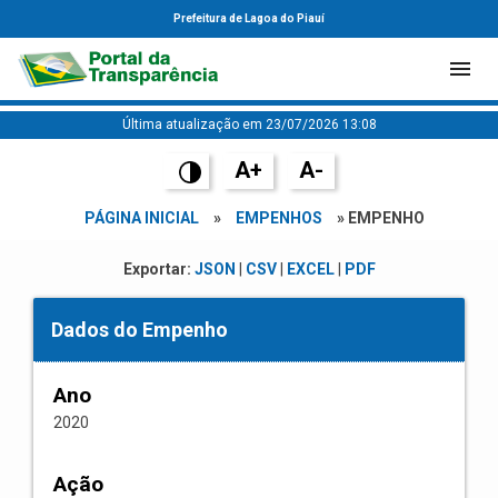
Prefeitura de Lagoa do Piauí
Última atualização em 23/07/2026 13:08
A+
A-
PÁGINA INICIAL
»
EMPENHOS
» EMPENHO
Exportar:
JSON
|
CSV
|
EXCEL
|
PDF
Dados do Empenho
Ano
2020
Ação