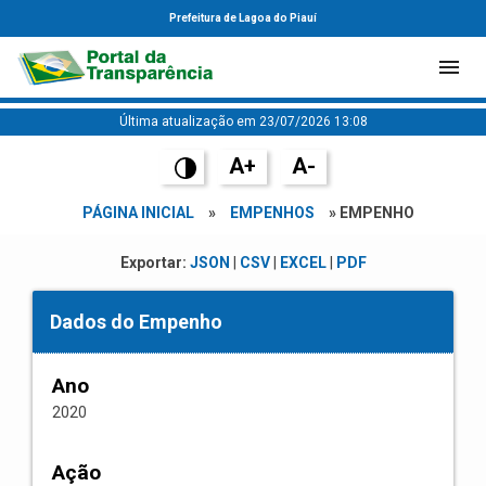
Prefeitura de Lagoa do Piauí
Última atualização em 23/07/2026 13:08
A+
A-
PÁGINA INICIAL
»
EMPENHOS
» EMPENHO
Exportar:
JSON
|
CSV
|
EXCEL
|
PDF
Dados do Empenho
Ano
2020
Ação