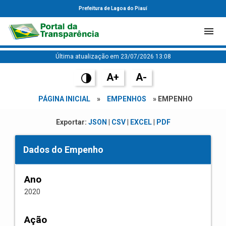
Prefeitura de Lagoa do Piauí
Última atualização em 23/07/2026 13:08
A+
A-
PÁGINA INICIAL
»
EMPENHOS
» EMPENHO
Exportar:
JSON
|
CSV
|
EXCEL
|
PDF
Dados do Empenho
Ano
2020
Ação