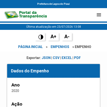
Prefeitura de Lagoa do Piauí
Última atualização em 23/07/2026 13:08
A+
A-
PÁGINA INICIAL
»
EMPENHOS
» EMPENHO
Exportar:
JSON
|
CSV
|
EXCEL
|
PDF
Dados do Empenho
Ano
2020
Ação