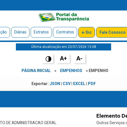
ação
Diárias
Extratos
Contratos
e-Sic
Fale Conosco
Última atualização em 23/07/2026 13:08
A+
A-
PÁGINA INICIAL
»
EMPENHOS
» EMPENHO
Exportar:
JSON
|
CSV
|
EXCEL
|
PDF
Elemento D
O DE ADMINISTRACAO GERAL
Outros Serviços d