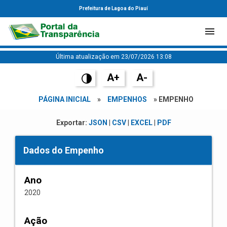
Prefeitura de Lagoa do Piauí
Última atualização em 23/07/2026 13:08
A+
A-
PÁGINA INICIAL
»
EMPENHOS
» EMPENHO
Exportar:
JSON
|
CSV
|
EXCEL
|
PDF
Dados do Empenho
Ano
2020
Ação