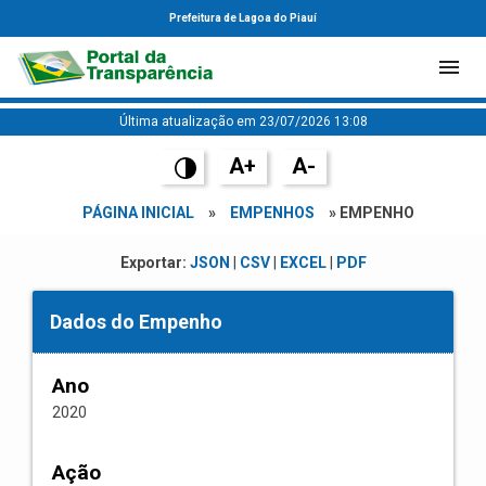
Prefeitura de Lagoa do Piauí
Última atualização em 23/07/2026 13:08
A+
A-
PÁGINA INICIAL
»
EMPENHOS
» EMPENHO
Exportar:
JSON
|
CSV
|
EXCEL
|
PDF
Dados do Empenho
Ano
2020
Ação