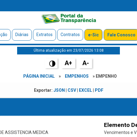
ação
Diárias
Extratos
Contratos
e-Sic
Fale Conosco
Última atualização em 23/07/2026 13:08
A+
A-
PÁGINA INICIAL
»
EMPENHOS
» EMPENHO
Exportar:
JSON
|
CSV
|
EXCEL
|
PDF
Elemento D
E ASSISTENCIA MEDICA
Vencimentos e Va